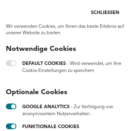
Menü
SCHLIESSEN
Zurück zur Homepage
Wir verwenden Cookies, um Ihnen das beste Erlebnis auf
unserer Website zu bieten.
ZURÜCK ZUR ÜBERSICHT
Notwendige Cookies
Bessere Luft, saubere
Meere und sozialer Impact
DEFAULT COOKIES
- Wird verwendet, um Ihre
Cookie-Einstellungen zu speichern
#partnerships
#clean-up
4. März 2026
Optionale Cookies
Um diesen Inhalt anzuzeigen müssen funktionale Cookies
aktiviert sein.
GOOGLE ANALYTICS
- Zur Verfolgung von
anonymisiertem Nutzerverhalten.
COOKIE-EINSTELLUNGEN ÖFFNEN
FUNKTIONALE COOKIES