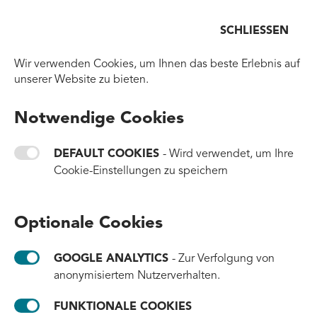
Menü
SCHLIESSEN
Zurück zur Homepage
Wir verwenden Cookies, um Ihnen das beste Erlebnis auf
EINE #TIDE-INITIATIVE
unserer Website zu bieten.
Die Road to 1 Billion
Notwendige Cookies
Bottles
DEFAULT COOKIES
- Wird verwendet, um Ihre
Cookie-Einstellungen zu speichern
Helfen Sie uns dabei, die Ozeane sauber zu
halten - auch wenn Ihr Unternehmen keine
Optionale Cookies
recycelten Kunststoffe benötigt. Nehmen Sie
an unserem Impact-Programm teil. Jetzt
GOOGLE ANALYTICS
- Zur Verfolgung von
oder nie!
anonymisiertem Nutzerverhalten.
FUNKTIONALE COOKIES
Um diesen Inhalt anzuzeigen müssen funktionale Cookies