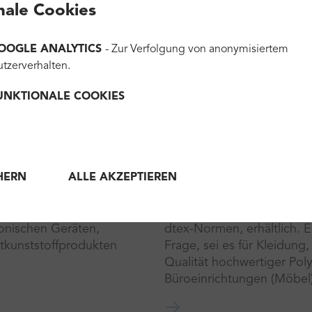
nale Cookies
OOGLE ANALYTICS
- Zur Verfolgung von anonymisiertem
tzerverhalten.
UNKTIONALE COOKIES
Garn
HERN
ALLE AKZEPTIEREN
unststoffen und die
Unser Garn besteht aus #t
DPE- oder LDPE-Granulate
ozeangebundenem Kunststo
ronischen Geräten,
dtex-Normen, erhältlich.
tkunststoffprodukten
Frage, sei es für Kleidung
Qualität hochwertiger Pol
Büroeinrichtungen (Möbel)