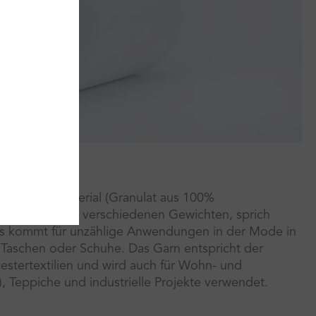
ide ocean material (Granulat aus 100%
ff) und ist in verschiedenen Gewichten, sprich
 Es kommt für unzählige Anwendungen in der Mode in
, Taschen oder Schuhe. Das Garn entspricht der
yestertextilien und wird auch für Wohn- und
, Teppiche und industrielle Projekte verwendet.