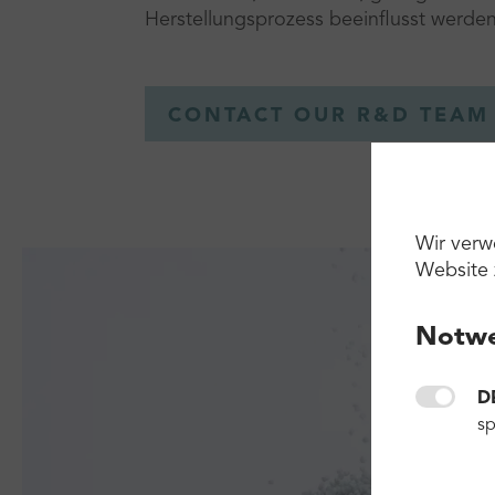
Herstellungsprozess beeinflusst werde
CONTACT OUR R&D TEAM
Wir verw
Website 
Notwe
D
sp