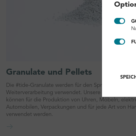
Optio
G
Nu
F
Granulate und Pellets
SPEIC
Die #tide-Granulate werden für den Spritzguss von K
Weiterverarbeitung verwendet. Unsere PET-, PP-, H
können für die Produktion von Uhren, Möbeln, elekt
Automobilen, Verpackungen und für jede Art von Har
verwendet werden.