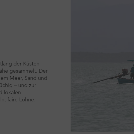
ntlang der Küsten
nähe gesammelt. Der
, dem Meer, Sand und
üchig – und zur
d lokalen
n, faire Löhne.