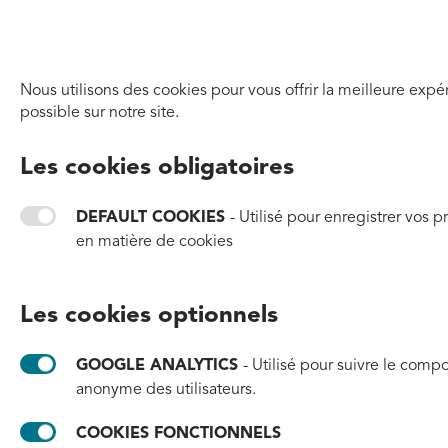
Aller à la page d'accueil
Nous utilisons des cookies pour vous offrir la meilleure expé
Politique de confident
possible sur notre site.
Les cookies obligatoires
La présente politique de confidentialité s'applique à
DEFAULT COOKIES
- Utilisé pour enregistrer vos 
ce site
Web et à son service par [#tide] et régit la
en matière de cookies
confidentialité de ses utilisateurs qui choisissent de
l'utiliser.
Les cookies optionnels
La politique définit les différents domaines dans lesquels
la vie privée des utilisateurs est concernée et souligne les
GOOGLE ANALYTICS
- Utilisé pour suivre le com
obligations et les exigences des utilisateurs, du site Web
anonyme des utilisateurs.
et des propriétaires du site. En outre, la manière dont ce
site Web traite, stocke et protège les données et
COOKIES FONCTIONNELS
informations des utilisateurs sera également détaillée