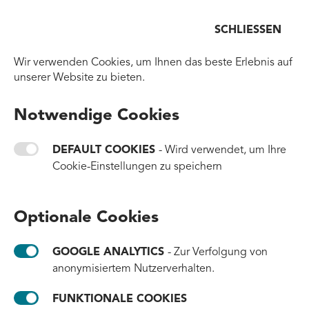
Menü
SCHLIESSEN
Zurück zur Homepage
Wir verwenden Cookies, um Ihnen das beste Erlebnis auf
unserer Website zu bieten.
ZURÜCK ZUR ÜBERSICHT
Notwendige Cookies
Power mit Purpose:
Steffen lanciert erste
DEFAULT COOKIES
- Wird verwendet, um Ihre
Cookie-Einstellungen zu speichern
Steckdosenleisten aus
meeresgebundenem
Optionale Cookies
Kunststoff
GOOGLE ANALYTICS
- Zur Verfolgung von
#milestones
#products
anonymisiertem Nutzerverhalten.
21. September 2025
FUNKTIONALE COOKIES